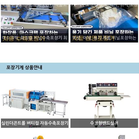
비닐수축포장기, 수축포장기 식품포
기, 계수포장기 볼트, 나사, 와셔 포장
장에 추천
한다면 필청!
마스크팩, 화장품 비닐수축포장기 최
버섯, 야채, 용기 제품 비닐포장하는
강자, 버티컬 수축포장기
자동 삼면포장기, 상단식 삼면기
포장기계 상품안내
실린더콘트롤 버티컬 자동수축포장기
수평형밴드실러
(5545DI+5030LW)